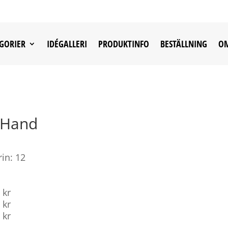
GORIER
IDÉGALLERI
PRODUKTINFO
BESTÄLLNING
OM
 Hand
rin: 12
 kr
 kr
 kr